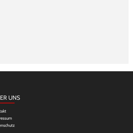
ER UNS
takt
ressum
enschutz