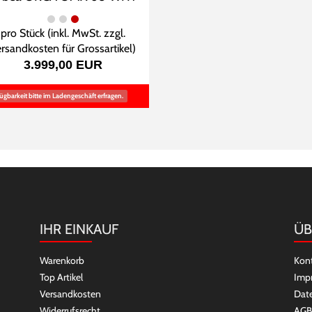
pro Stück (inkl. MwSt. zzgl.
rsandkosten für Grossartikel
)
3.999,00 EUR
ügbarkeit bitte im Ladengeschäft erfragen.
IHR EINKAUF
ÜB
Warenkorb
Kon
Top Artikel
Imp
Versandkosten
Dat
Widerrufsrecht
AGB