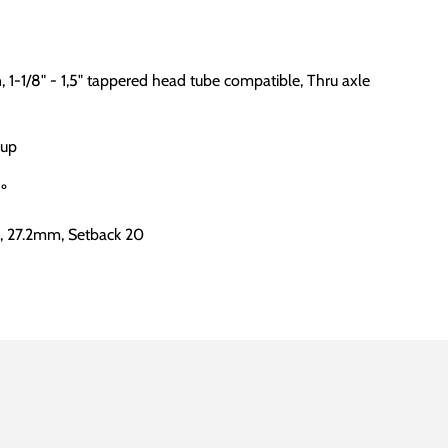
1-1/8" - 1,5" tappered head tube compatible, Thru axle
Cup
º
, 27.2mm, Setback 20