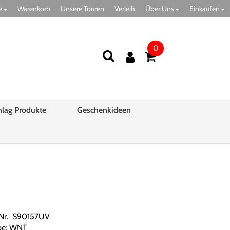
e
Warenkorb
Unsere Touren
Verleih
Über Uns
Einkaufen
0
hlag Produkte
Geschenkideen
.Nr. S90157UV
be: WNT