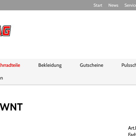
Start
News
Servic
hrradteile
Bekleidung
Gutscheine
Pulssc
en
 WNT
Art
Far