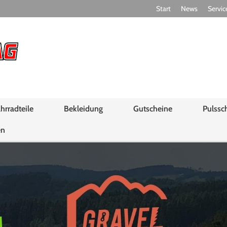
Start
News
Servic
hrradteile
Bekleidung
Gutscheine
Pulssc
en