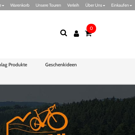
e
Warenkorb
Unsere Touren
Verleih
Über Uns
Einkaufen
0
hlag Produkte
Geschenkideen