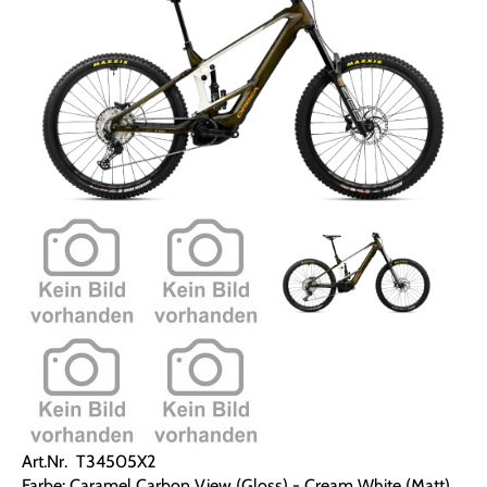
Art.Nr. T34505X2
Farbe: Caramel Carbon View (Gloss) - Cream White (Matt)