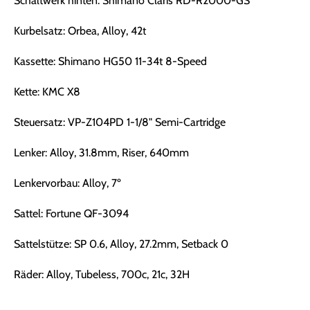
Schaltwerk hinten: Shimano Claris RD-R2000-GS
Kurbelsatz: Orbea, Alloy, 42t
Kassette: Shimano HG50 11-34t 8-Speed
Kette: KMC X8
Steuersatz: VP-Z104PD 1-1/8" Semi-Cartridge
Lenker: Alloy, 31.8mm, Riser, 640mm
Lenkervorbau: Alloy, 7º
Sattel: Fortune QF-3094
Sattelstütze: SP 0.6, Alloy, 27.2mm, Setback 0
Räder: Alloy, Tubeless, 700c, 21c, 32H