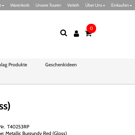
e
Warenkorb
Unsere Touren
Verleih
Über Uns
Einkaufen
0
hlag Produkte
Geschenkideen
ss)
.Nr. T40253RP
be: Metallic Burgundy Red (Gloss)