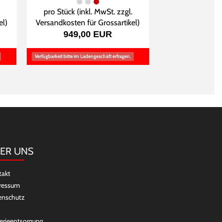
pro Stück (inkl. MwSt. zzgl.
el
)
Versandkosten für Grossartikel
)
949,00 EUR
Verfügbarkeit bitte im Ladengeschäft erfragen.
ER UNS
takt
ressum
enschutz
erieentsorgung