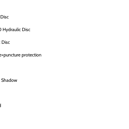
Disc
Hydraulic Disc
 Disc
e+puncture protection
S Shadow
d