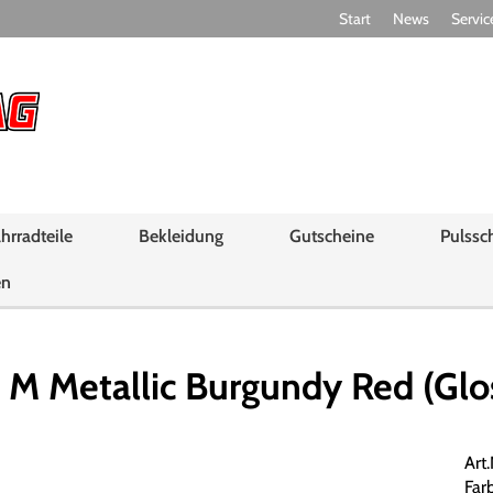
Start
News
Servic
hrradteile
Bekleidung
Gutscheine
Pulssc
en
 Metallic Burgundy Red (Glo
Art
Far