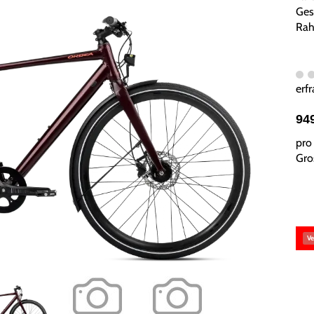
Ges
Rah
erfr
94
pro 
Gros
Ve