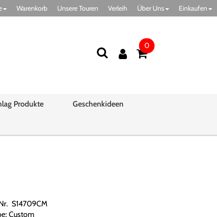
e
Warenkorb
Unsere Touren
Verleih
Über Uns
Einkaufen
0
hlag Produkte
Geschenkideen
.Nr. S14709CM
be: Custom