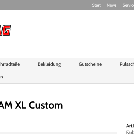
Start
News
Servic
hrradteile
Bekleidung
Gutscheine
Pulssc
en
AM XL Custom
Art
Far