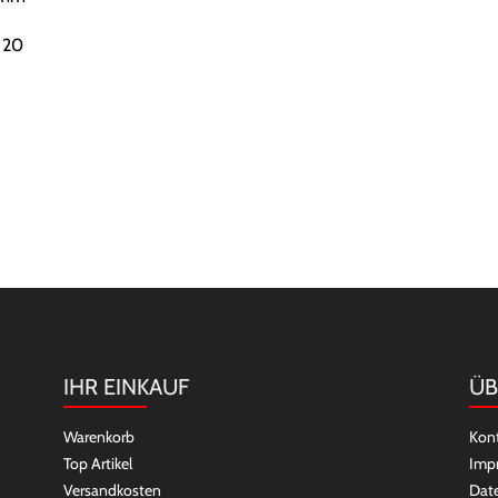
 20
IHR EINKAUF
ÜB
Warenkorb
Kon
Top Artikel
Imp
Versandkosten
Dat