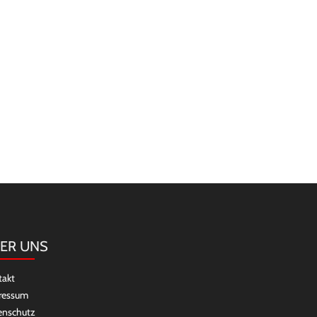
ER UNS
takt
ressum
enschutz