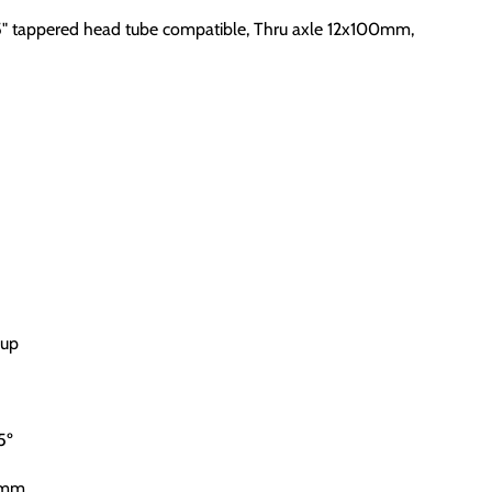
 1,5" tappered head tube compatible, Thru axle 12x100mm,
Cup
5º
55mm