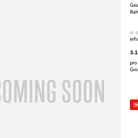
Ges
Rah
erfr
3.
pro 
Gros
Ve