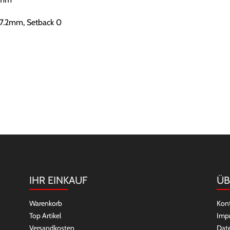
27.2mm, Setback 0
IHR EINKAUF
ÜB
Warenkorb
Kon
Top Artikel
Imp
Versandkosten
Dat