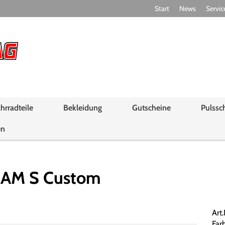
Start
News
Servic
hrradteile
Bekleidung
Gutscheine
Pulssc
en
EAM S Custom
Art
Far