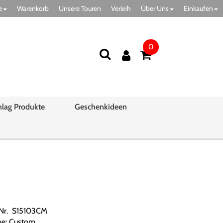
e
Warenkorb
Unsere Touren
Verleih
Über Uns
Einkaufen
0
hlag Produkte
Geschenkideen
.Nr. S15103CM
be: Custom