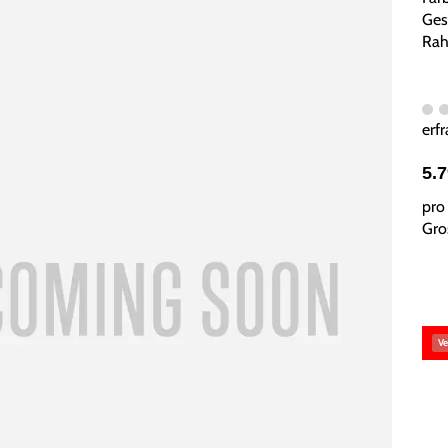
Ges
Rah
erfr
5.
pro 
Gros
Ve