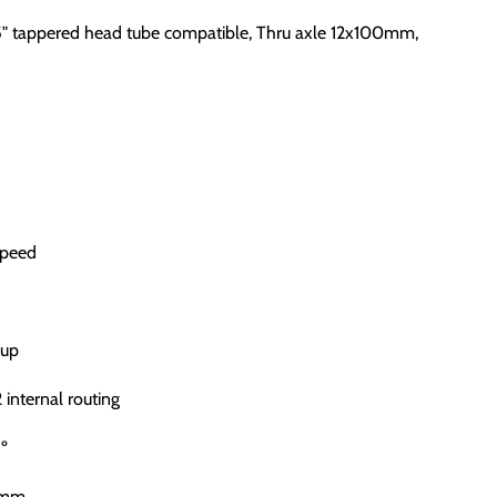
 1,5" tappered head tube compatible, Thru axle 12x100mm,
Speed
Cup
 internal routing
º
55mm