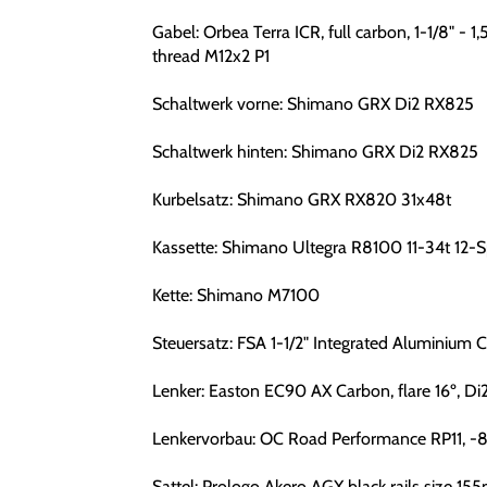
Gabel: Orbea Terra ICR, full carbon, 1-1/8" -
thread M12x2 P1
Schaltwerk vorne: Shimano GRX Di2 RX825
Schaltwerk hinten: Shimano GRX Di2 RX825
Kurbelsatz: Shimano GRX RX820 31x48t
Kassette: Shimano Ultegra R8100 11-34t 12-
Kette: Shimano M7100
Steuersatz: FSA 1-1/2" Integrated Aluminium 
Lenker: Easton EC90 AX Carbon, flare 16º, Di2
Lenkervorbau: OC Road Performance RP11, -8
Sattel: Prologo Akero AGX black rails size 1