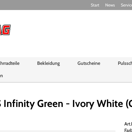
Start
News
Servic
hrradteile
Bekleidung
Gutscheine
Pulssc
en
nfinity Green - Ivory White (G
Art
Farb