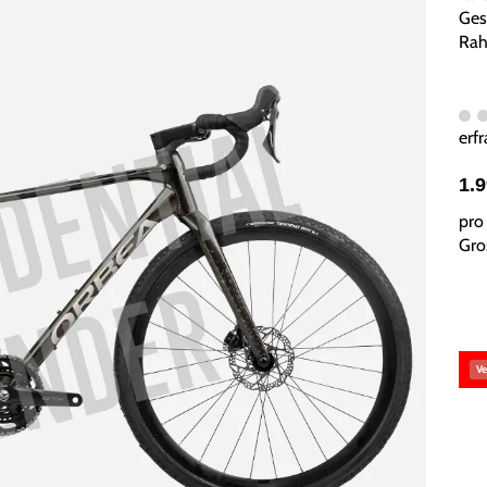
Ges
Rah
erfr
1.
pro 
Gros
Ve