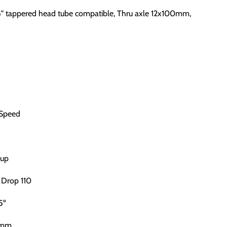
 1,5" tappered head tube compatible, Thru axle 12x100mm,
-Speed
Cup
 Drop 110
5º
55mm