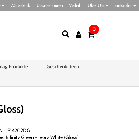
e
Warenkorb
Unsere Touren
Verleih
Über Uns
Einkaufen
0
hlag Produkte
Geschenkideen
loss)
.Nr. S14202DG
e: Infinity Green - Ivory White (Gloss)