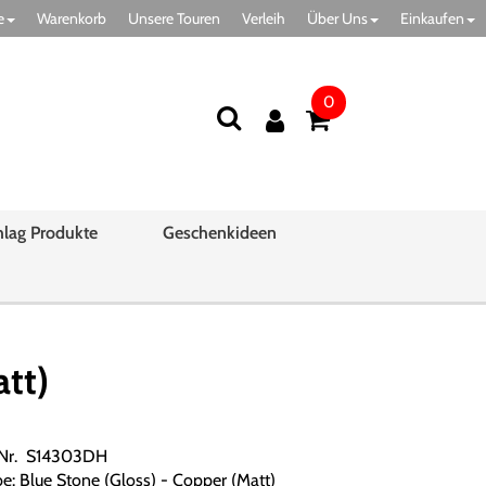
e
Warenkorb
Unsere Touren
Verleih
Über Uns
Einkaufen
0
hlag Produkte
Geschenkideen
tt)
.Nr. S14303DH
be: Blue Stone (Gloss) - Copper (Matt)