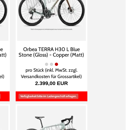
ue
Orbea TERRA H30 L Blue
tt)
Stone (Gloss) - Copper (Matt)
pro Stück (inkl. MwSt. zzgl.
el
)
Versandkosten für Grossartikel
)
2.399,00 EUR
Verfügbarkeit bitte im Ladengeschäft erfragen.