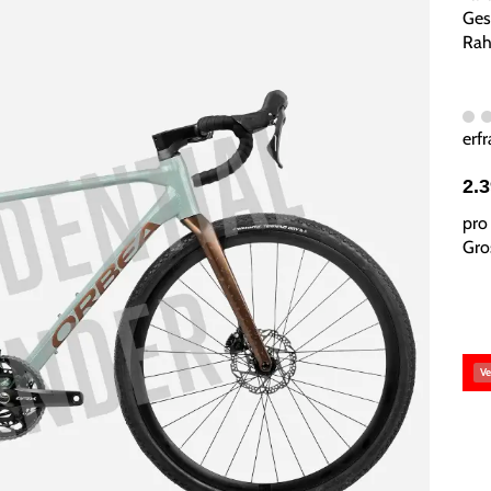
Ges
Rah
erfr
2.
pro 
Gros
Ve