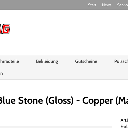
Start
News
Servic
hrradteile
Bekleidung
Gutscheine
Pulssc
en
ue Stone (Gloss) - Copper (Ma
Art
Far