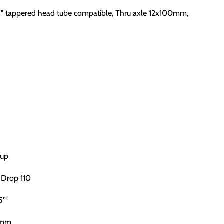
 1,5" tappered head tube compatible, Thru axle 12x100mm,
Cup
 Drop 110
5º
55mm