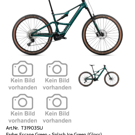
Art.Nr. T31903SU
Farbe: Escape Green - Splash Ice Green (Gloss)