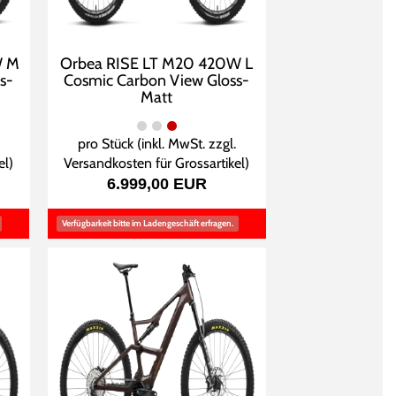
W M
Orbea RISE LT M20 420W L
s-
Cosmic Carbon View Gloss-
Matt
pro Stück (inkl. MwSt. zzgl.
el
)
Versandkosten für Grossartikel
)
6.999,00 EUR
Verfügbarkeit bitte im Ladengeschäft erfragen.