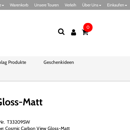
e
Warenkorb
Unsere Touren
Verleih
Über Uns
Einkaufen
0
hlag Produkte
Geschenkideen
loss-Matt
.Nr. T33209SW
be: Cosmic Carbon View Gloss-Matt