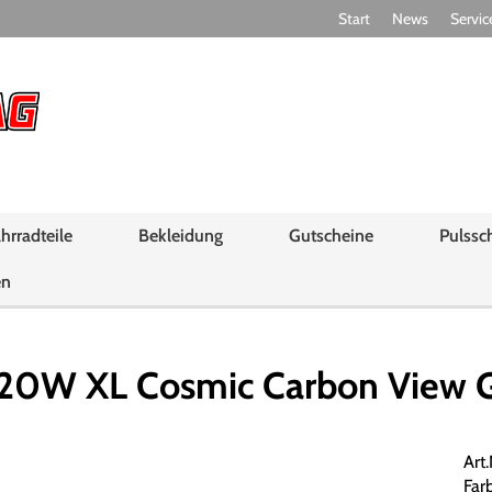
Start
News
Servic
hrradteile
Bekleidung
Gutscheine
Pulssc
en
20W XL Cosmic Carbon View G
Art
Far