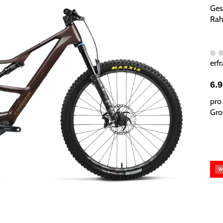
Ges
Rah
erfr
6.
pro 
Gros
Ve