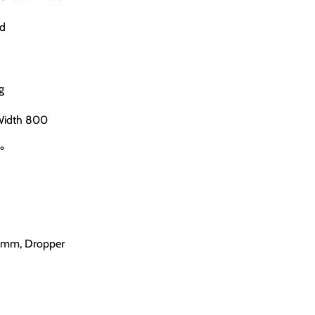
d
g
 Width 800
º
.6mm, Dropper