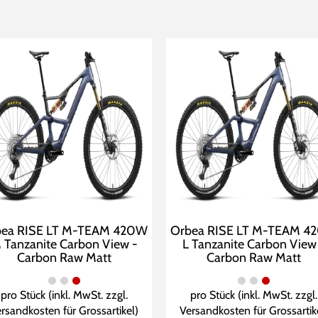
bea RISE LT M-TEAM 420W
Orbea RISE LT M-TEAM 4
 Tanzanite Carbon View -
L Tanzanite Carbon View
Carbon Raw Matt
Carbon Raw Matt
pro Stück (inkl. MwSt. zzgl.
pro Stück (inkl. MwSt. zzgl.
rsandkosten für Grossartikel
)
Versandkosten für Grossartik