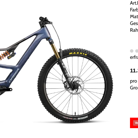
Art
Far
Mat
Ges
Rah
erfr
11
pro 
Gros
Ve