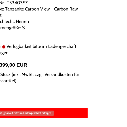
.Nr. T33403SZ
be: Tanzanite Carbon View - Carbon Raw
t
chlecht: Herren
mengröße: S
Verfügbarkeit bitte im Ladengeschäft
agen.
.399,00 EUR
Stück (inkl. MwSt. zzgl.
Versandkosten für
sartikel
)
rfügbarkeit bitte im Ladengeschäft erfragen.