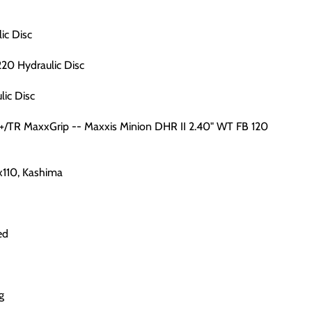
ic Disc
20 Hydraulic Disc
ic Disc
+/TR MaxxGrip -- Maxxis Minion DHR II 2.40" WT FB 120
5x110, Kashima
ed
g