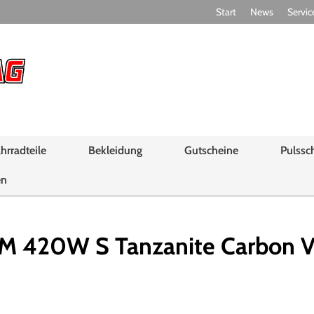
Start
News
Servic
hrradteile
Bekleidung
Gutscheine
Pulssc
en
M 420W S Tanzanite Carbon V