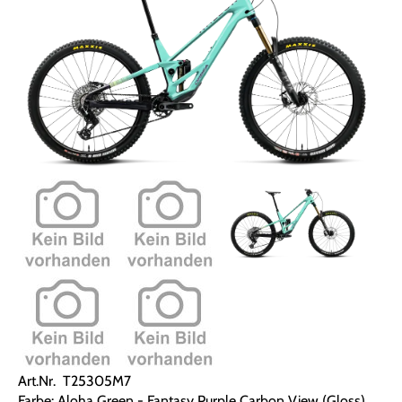
Art.Nr. T25305M7
Farbe: Aloha Green - Fantasy Purple Carbon View (Gloss)