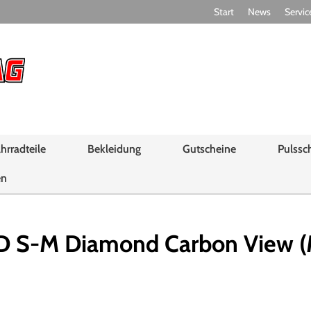
Start
News
Servic
hrradteile
Bekleidung
Gutscheine
Pulssc
en
S-M Diamond Carbon View (Ma