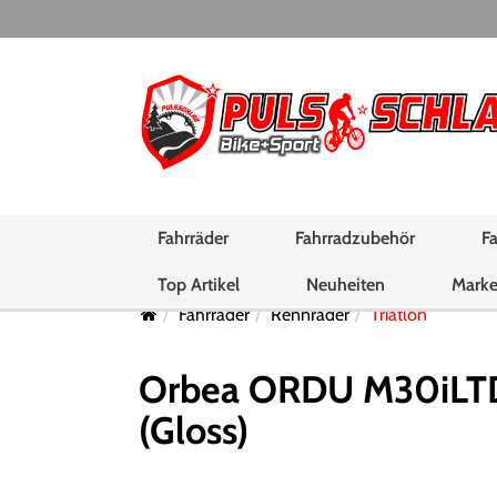
Fahrräder
Fahrradzubehör
Fa
Top Artikel
Neuheiten
Mark
Fahrräder
Rennräder
Triatlon
Orbea ORDU M30iLTD 
(Gloss)