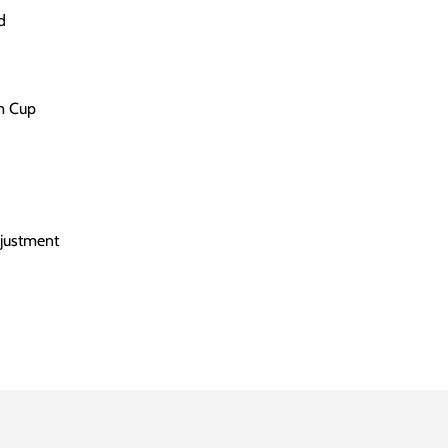
d
um Cup
djustment