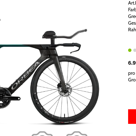
Art
Far
Gre
Ges
Rah
6.
pro 
Gros