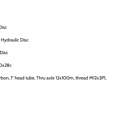
Disc
Hydraulic Disc
Disc
00x28c
rbon, 1" head tube, Thru axle 12x100m, thread M12x2P1,
.