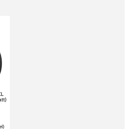
XL
tt)
el
)