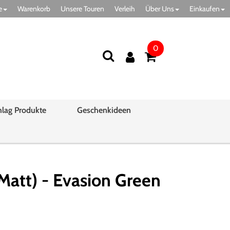
e
Warenkorb
Unsere Touren
Verleih
Über Uns
Einkaufen
0
hlag Produkte
Geschenkideen
tt) - Evasion Green