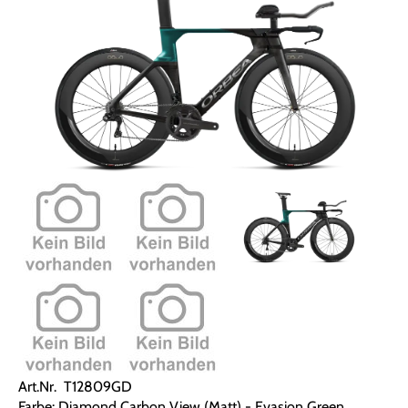
Art.Nr. T12809GD
Farbe: Diamond Carbon View (Matt) - Evasion Green