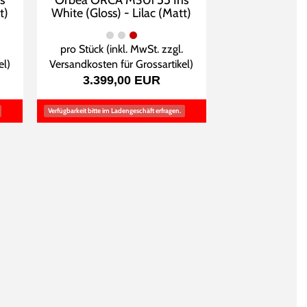
s
Orbea ORCA M30i 55 Iris
t)
White (Gloss) - Lilac (Matt)
pro Stück (inkl. MwSt. zzgl.
el
)
Versandkosten für Grossartikel
)
3.399,00 EUR
Verfügbarkeit bitte im Ladengeschäft erfragen.