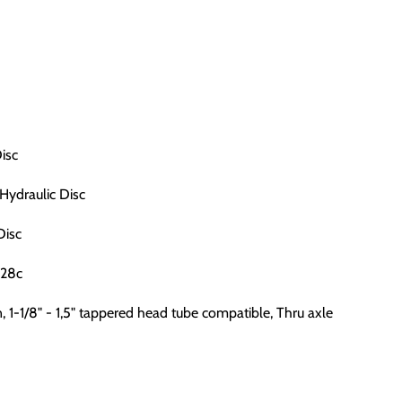
isc
ydraulic Disc
Disc
x28c
 1-1/8" - 1,5" tappered head tube compatible, Thru axle