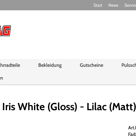
Start
News
Servic
hrradteile
Bekleidung
Gutscheine
Pulssc
en
is White (Gloss) - Lilac (Matt
Art
Farb