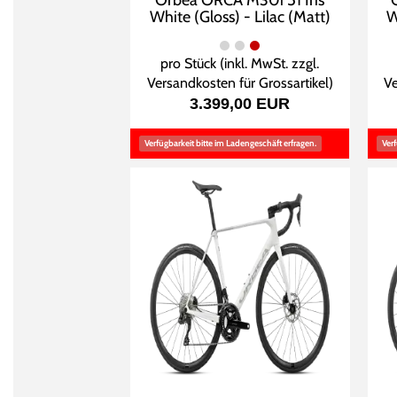
Orbea ORCA M30i 51 Iris
White (Gloss) - Lilac (Matt)
W
pro Stück (inkl. MwSt. zzgl.
Versandkosten für Grossartikel
)
Ve
3.399,00 EUR
Verfügbarkeit bitte im Ladengeschäft erfragen.
Verf