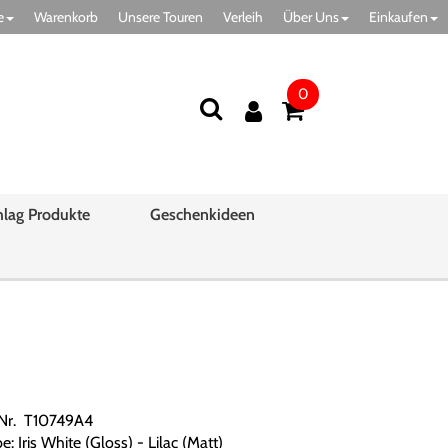
e
Warenkorb
Unsere Touren
Verleih
Über Uns
Einkaufen
0
hlag Produkte
Geschenkideen
)
.Nr. T10749A4
e: Iris White (Gloss) - Lilac (Matt)