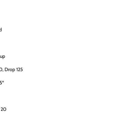
d
Cup
0, Drop 125
5º
 20