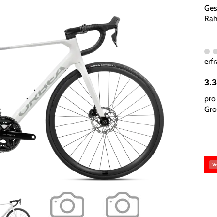
Ges
Rah
erfr
3.
pro 
Gros
Ve