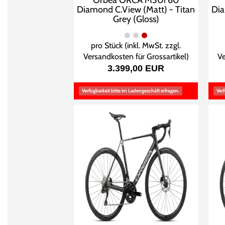
Orbea ORCA M30i 60
Diamond C.View (Matt) - Titan
Dia
Grey (Gloss)
pro Stück (inkl. MwSt. zzgl.
Versandkosten für Grossartikel
)
Ve
3.399,00 EUR
Verfügbarkeit bitte im Ladengeschäft erfragen.
Verf