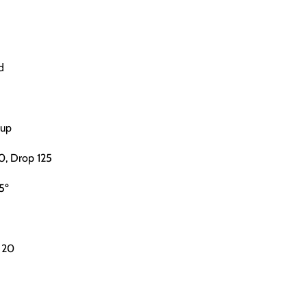
d
Cup
0, Drop 125
5º
 20