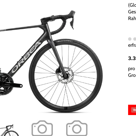
(Gl
Ges
Rah
erfr
3.
pro 
Gros
Ve