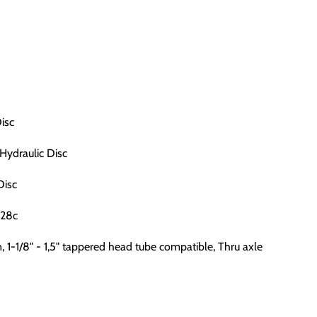
isc
ydraulic Disc
Disc
x28c
 1-1/8" - 1,5" tappered head tube compatible, Thru axle