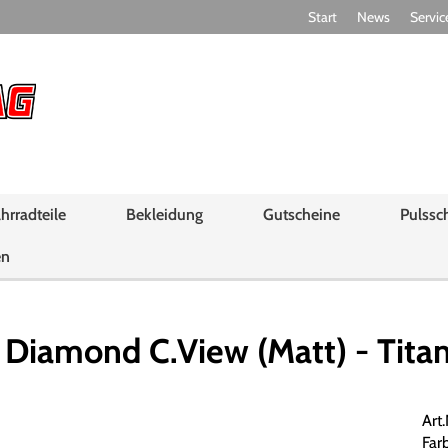
Start
News
Servic
hrradteile
Bekleidung
Gutscheine
Pulssc
en
iamond C.View (Matt) - Titan 
Art
Far