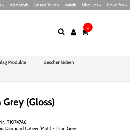
e
Warenkorb
Unsere Touren
Verleih
Über Uns
Einkaufen
0
hlag Produkte
Geschenkideen
Grey (Gloss)
.Nr. T10747A6
be: Diamond C.View (Matt) - Titan Grey