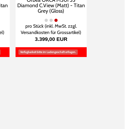
Orbea ORCA M30i 53
itan
Diamond C.View (Matt) - Titan
Grey (Gloss)
pro Stück (inkl. MwSt. zzgl.
el
)
Versandkosten für Grossartikel
)
3.399,00 EUR
Verfügbarkeit bitte im Ladengeschäft erfragen.