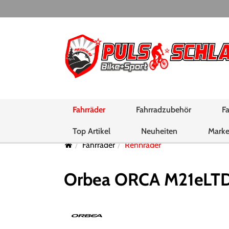
Fahrräder
Fahrradzubehör
Fa
Top Artikel
Neuheiten
Mark
Fahrräder
Rennräder
Orbea ORCA M21eLTD P