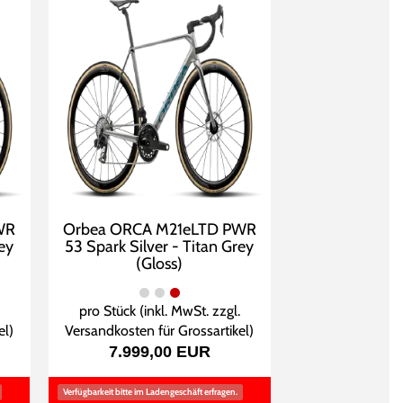
WR
Orbea ORCA M21eLTD PWR
ey
53 Spark Silver - Titan Grey
(Gloss)
pro Stück (inkl. MwSt. zzgl.
el
)
Versandkosten für Grossartikel
)
7.999,00 EUR
Verfügbarkeit bitte im Ladengeschäft erfragen.