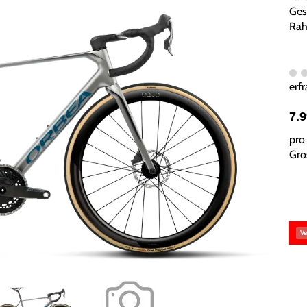
Ges
Rah
erfr
7.
pro 
Gros
Ve