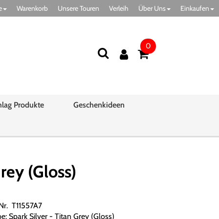
e
Warenkorb
Unsere Touren
Verleih
Über Uns
Einkaufen
0
hlag Produkte
Geschenkideen
ey (Gloss)
.Nr. T11557A7
e: Spark Silver - Titan Grey (Gloss)