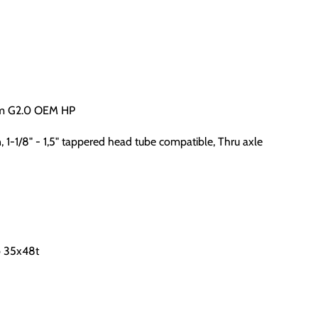
rim G2.0 OEM HP
1-1/8" - 1,5" tappered head tube compatible, Thru axle
b 35x48t