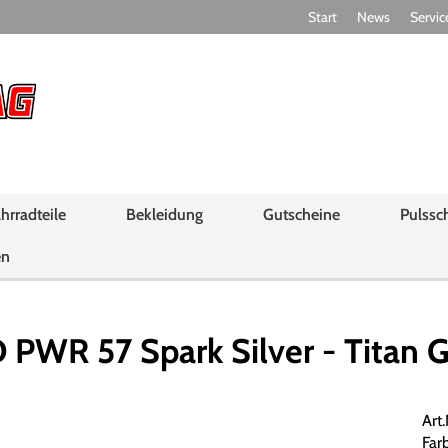
Start
News
Servic
hrradteile
Bekleidung
Gutscheine
Pulssc
en
WR 57 Spark Silver - Titan Gr
Art
Farb