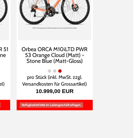
 51
Orbea ORCA M10iLTD PWR
one
53 Orange Cloud (Matt) -
Stone Blue (Matt-Gloss)
pro Stück (inkl. MwSt. zzgl.
el
)
Versandkosten für Grossartikel
)
10.999,00 EUR
Verfügbarkeit bitte im Ladengeschäft erfragen.