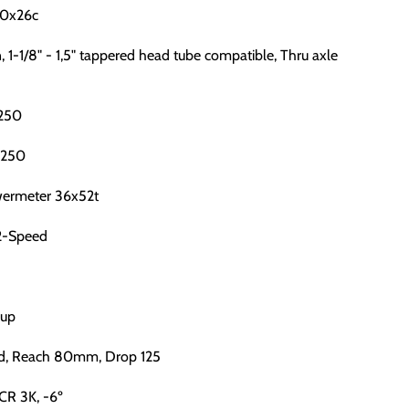
00x26c
1-1/8" - 1,5" tappered head tube compatible, Thru axle
9250
9250
ermeter 36x52t
2-Speed
Cup
ed, Reach 80mm, Drop 125
CR 3K, -6º