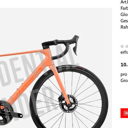
Art
Far
Glo
Ges
Rah
erfr
10
pro 
Gros
Ve