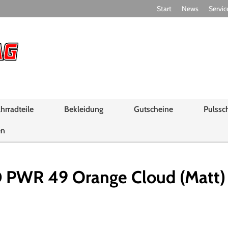
Start
News
Servic
hrradteile
Bekleidung
Gutscheine
Pulssc
en
PWR 49 Orange Cloud (Matt) -