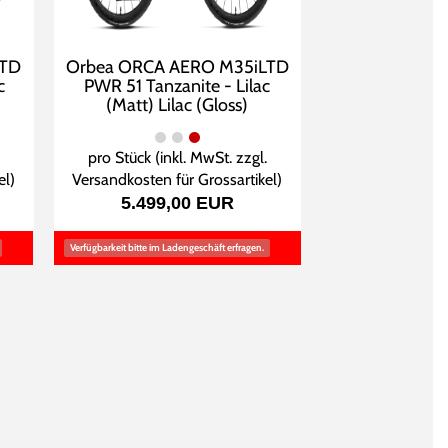
LTD
Orbea ORCA AERO M35iLTD
c
PWR 51 Tanzanite - Lilac
(Matt) Lilac (Gloss)
pro Stück (inkl. MwSt. zzgl.
el
)
Versandkosten für Grossartikel
)
5.499,00 EUR
Verfügbarkeit bitte im Ladengeschäft erfragen.