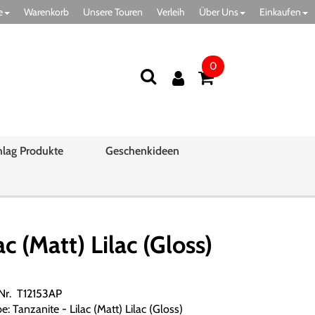
e
Warenkorb
Unsere Touren
Verleih
Über Uns
Einkaufen
0
hlag Produkte
Geschenkideen
(Matt) Lilac (Gloss)
.Nr. T12153AP
e: Tanzanite - Lilac (Matt) Lilac (Gloss)