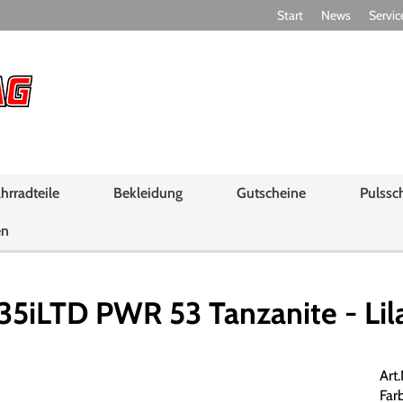
Start
News
Servic
hrradteile
Bekleidung
Gutscheine
Pulssc
en
LTD PWR 53 Tanzanite - Lilac 
Art
Farb