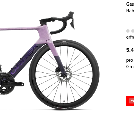
Ges
Rah
erfr
5.
pro 
Gros
Ve