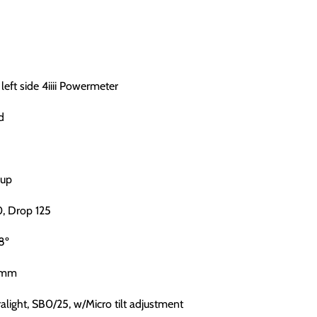
ft side 4iiii Powermeter
d
Cup
, Drop 125
8º
40mm
light, SB0/25, w/Micro tilt adjustment