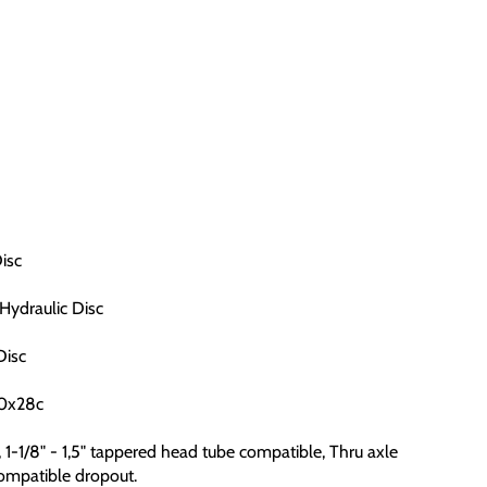
isc
ydraulic Disc
Disc
00x28c
1-1/8" - 1,5" tappered head tube compatible, Thru axle
ompatible dropout.