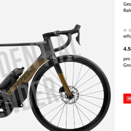
Ges
Rah
erfr
4.
pro 
Gros
Ve