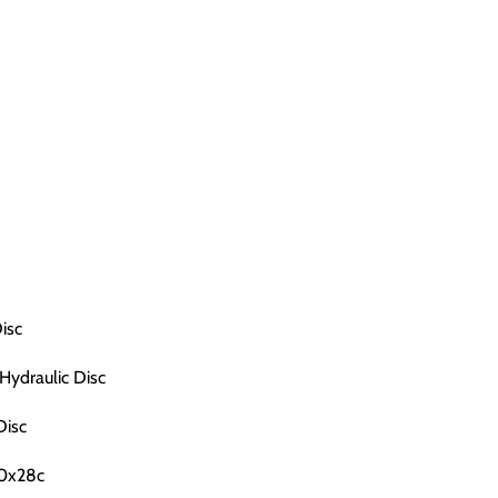
isc
ydraulic Disc
Disc
00x28c