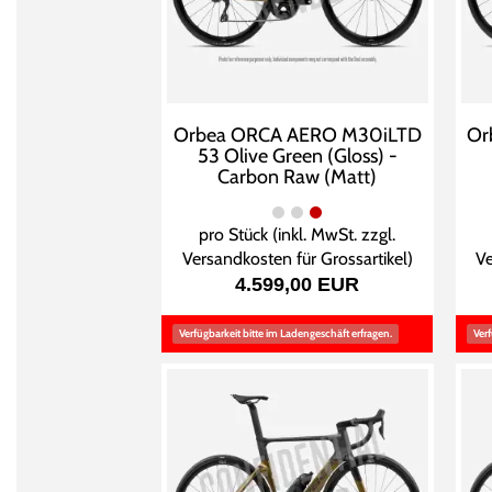
Orbea ORCA AERO M30iLTD
Or
53 Olive Green (Gloss) -
Carbon Raw (Matt)
pro Stück (inkl. MwSt. zzgl.
Versandkosten für Grossartikel
)
Ve
4.599,00 EUR
Verfügbarkeit bitte im Ladengeschäft erfragen.
Verf