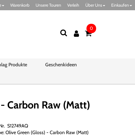
e
Warenkorb
Unsere Touren
Verleih
Über Uns
Einkaufen
0
hlag Produkte
Geschenkideen
- Carbon Raw (Matt)
.Nr. S12749AQ
be: Olive Green (Gloss) - Carbon Raw (Matt)