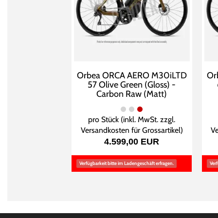
Orbea ORCA AERO M30iLTD
Or
57 Olive Green (Gloss) -
Carbon Raw (Matt)
pro Stück (inkl. MwSt. zzgl.
Versandkosten für Grossartikel
)
Ve
4.599,00 EUR
Verfügbarkeit bitte im Ladengeschäft erfragen.
Verf