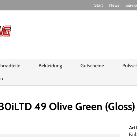
Start
News
Servic
hrradteile
Bekleidung
Gutscheine
Pulssc
en
iLTD 49 Olive Green (Gloss) 
Art
Far