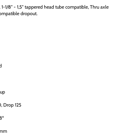
1-1/8" - 1,5" tappered head tube compatible, Thru axle
ompatible dropout.
d
Cup
, Drop 125
8º
40mm