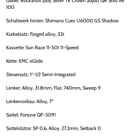
Gabel: RockShox Judy Silver TK Crown adjust QR Solo Air
100
Schaltwerk hinten: Shimano Cues U6000 GS Shadow
Kurbelsatz: Forged alloy, 32t
Kassette: Sun Race 11-50t 11-Speed
Kette: KMC eGlide
Steuersatz: 1"-1/2 Semi-Integrated
Lenker: Alloy, 31.8mm, Flat, 740mm, Sweep 9
Lenkervorbau: Alloy, 7º
Sattel: Fortune QF-3091
Sattelstütze: SP 0.6, Alloy, 27.2mm, Setback 0