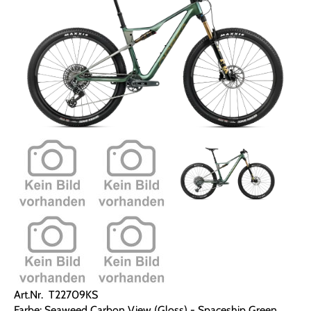
Art.Nr. T22709KS
Farbe: Seaweed Carbon View (Gloss) - Spaceship Green