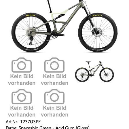
Art.Nr. T23703PE
Farbe: Spaceship Green - Acid Gum (Gloss)