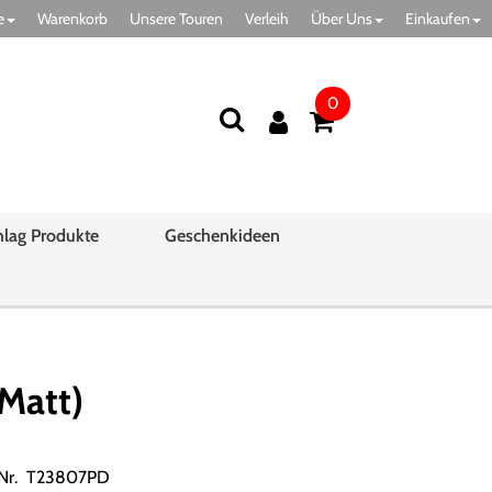
e
Warenkorb
Unsere Touren
Verleih
Über Uns
Einkaufen
0
hlag Produkte
Geschenkideen
Matt)
.Nr. T23807PD