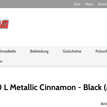
Start
News
Servic
hrradteile
Bekleidung
Gutscheine
Pulssc
en
 Metallic Cinnamon - Black (
Art