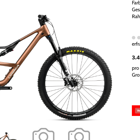
Far
Ges
Rah
erfr
3.
pro 
Gros
Ve