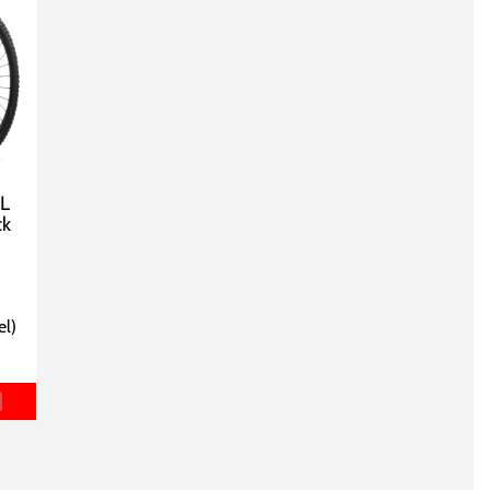
L
ck
el
)