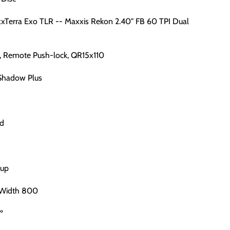
xxTerra Exo TLR -- Maxxis Rekon 2.40" FB 60 TPI Dual
p, Remote Push-lock, QR15x110
Shadow Plus
d
Cup
 Width 800
º