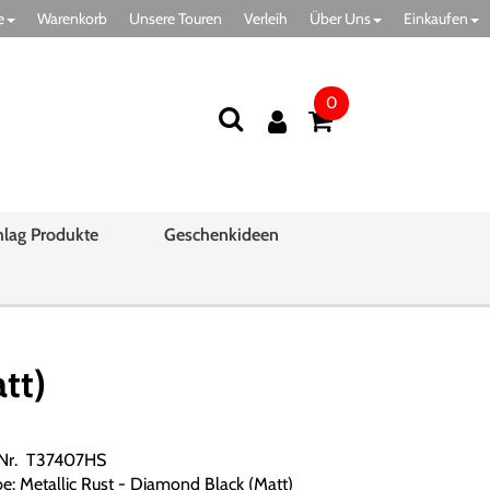
e
Warenkorb
Unsere Touren
Verleih
Über Uns
Einkaufen
0
hlag Produkte
Geschenkideen
tt)
.Nr. T37407HS
be: Metallic Rust - Diamond Black (Matt)