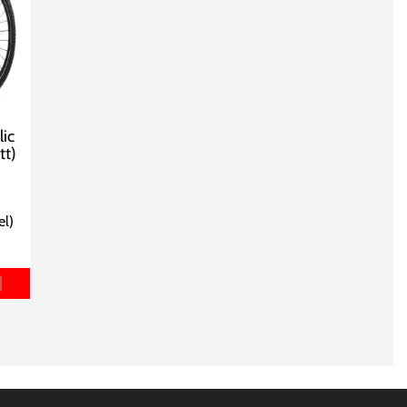
ic
tt)
el
)