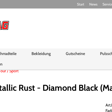
Start
News
Servic
hrradteile
Bekleidung
Gutscheine
Pulssc
en
Tour / Sport
llic Rust - Diamond Black (Ma
Art
Far