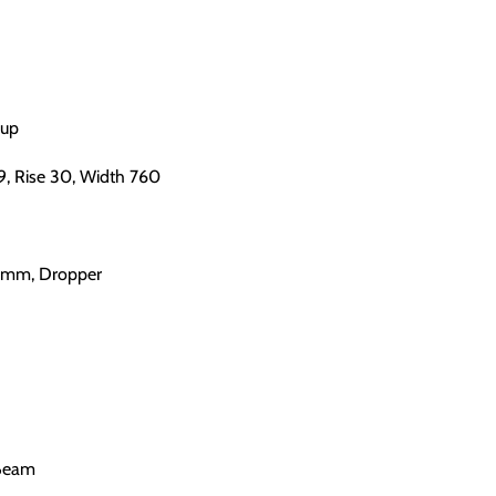
Cup
 9, Rise 30, Width 760
.6mm, Dropper
 Beam