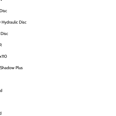
Disc
Hydraulic Disc
 Disc
R
x110
 Shadow Plus
ed
d