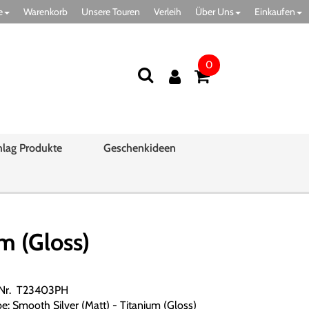
e
Warenkorb
Unsere Touren
Verleih
Über Uns
Einkaufen
0
hlag Produkte
Geschenkideen
m (Gloss)
.Nr. T23403PH
be: Smooth Silver (Matt) - Titanium (Gloss)