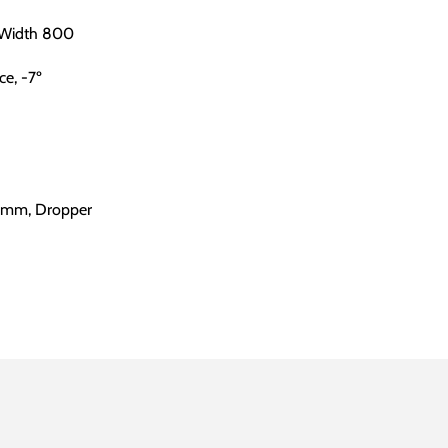
 Width 800
e, -7º
.6mm, Dropper