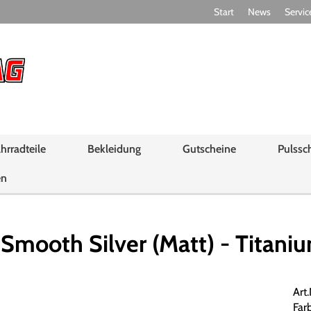
Start
News
Servic
hrradteile
Bekleidung
Gutscheine
Pulssc
en
mooth Silver (Matt) - Titaniu
Art
Far