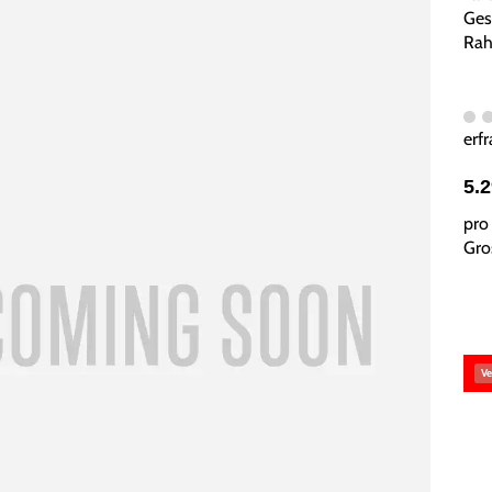
Ges
Rah
erfr
5.
pro 
Gros
Ve