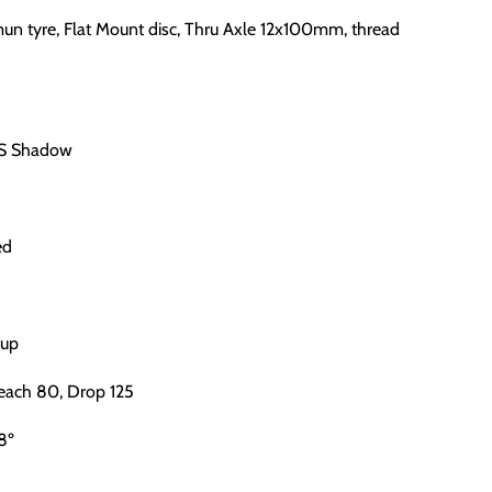
n tyre, Flat Mount disc, Thru Axle 12x100mm, thread
GS Shadow
ed
Cup
each 80, Drop 125
8º