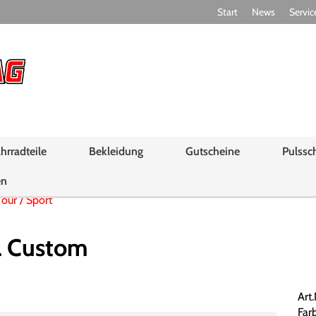
Start
News
Servic
hrradteile
Bekleidung
Gutscheine
Pulssc
en
Tour / Sport
 Custom
Art
Far