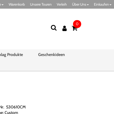
e
Warenkorb
Unsere Touren
Verleih
Über Uns
Einkaufen
0
hlag Produkte
Geschenkideen
.Nr. S30610CM
be: Custom