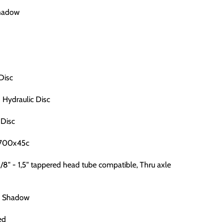
hadow
Disc
Hydraulic Disc
Disc
R 700x45c
/8" - 1,5" tappered head tube compatible, Thru axle
S Shadow
ed