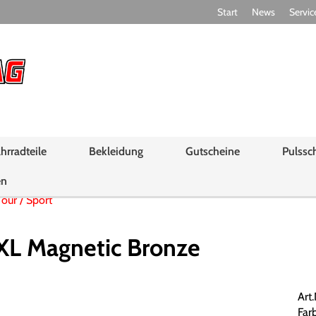
Start
News
Servic
hrradteile
Bekleidung
Gutscheine
Pulssc
en
Tour / Sport
L Magnetic Bronze
Art
Far