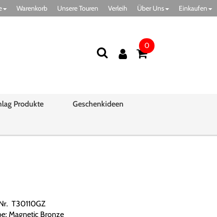
e
Warenkorb
Unsere Touren
Verleih
Über Uns
Einkaufen
0
hlag Produkte
Geschenkideen
.Nr. T30110GZ
be: Magnetic Bronze