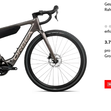
Ges
Rah
erfr
3.
pro 
Gros
Ve