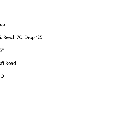
Cup
5, Reach 70, Drop 125
5º
Off Road
 0