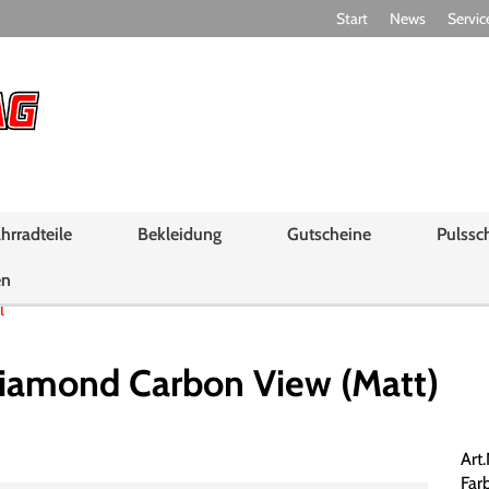
Start
News
Servic
hrradteile
Bekleidung
Gutscheine
Pulssc
en
l
amond Carbon View (Matt)
Art
Far