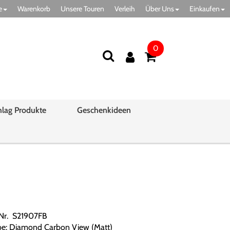
e
Warenkorb
Unsere Touren
Verleih
Über Uns
Einkaufen
0
hlag Produkte
Geschenkideen
.Nr. S21907FB
be: Diamond Carbon View (Matt)