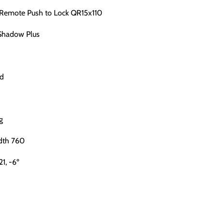
p Remote Push to Lock QR15x110
Shadow Plus
d
g
dth 760
1, -6º