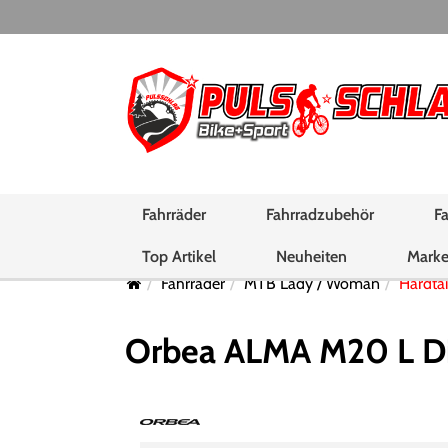
Fahrräder
Fahrradzubehör
Fa
Top Artikel
Neuheiten
Mark
Fahrräder
MTB Lady / Woman
Hardtai
Orbea ALMA M20 L Di