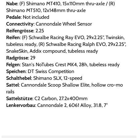
Nabe
: (F) Shimano MT410, 15x110mm thru-axle / (R)
Shimano MT510, 12x148mm thru-axle
Pedale
: Not included
Connectivity
: Cannondale Wheel Sensor
Reifengrösse
: 2.25
Reifen
: (F) Schwalbe Racing Ray EVO, 29x2.25", Twinskin,
tubeless ready, (R) Schwalbe Racing Ralph EVO, 29x2.25",
SnakeSkin, Addix compound, tubeless ready
Radgrösse
: 29
Felgen
: Stan's NoTubes Crest MK4, 28h, tubeless ready
Speichen
: DT Swiss Competition
Schalthebel
: Shimano SLX, 12-speed
Sattel
: Cannondale Scoop Shallow Elite, hollow cro-mo
rails
Sattelstütze
: C2 Carbon, 27.2x400mm
Lenkervorbau
: Cannondale 2, 6061 Alloy, 31.8, 7°