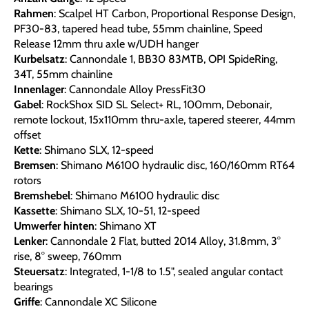
Rahmen
: Scalpel HT Carbon, Proportional Response Design,
PF30-83, tapered head tube, 55mm chainline, Speed
Release 12mm thru axle w/UDH hanger
Kurbelsatz
: Cannondale 1, BB30 83MTB, OPI SpideRing,
34T, 55mm chainline
Innenlager
: Cannondale Alloy PressFit30
Gabel
: RockShox SID SL Select+ RL, 100mm, Debonair,
remote lockout, 15x110mm thru-axle, tapered steerer, 44mm
offset
Kette
: Shimano SLX, 12-speed
Bremsen
: Shimano M6100 hydraulic disc, 160/160mm RT64
rotors
Bremshebel
: Shimano M6100 hydraulic disc
Kassette
: Shimano SLX, 10-51, 12-speed
Umwerfer hinten
: Shimano XT
Lenker
: Cannondale 2 Flat, butted 2014 Alloy, 31.8mm, 3°
rise, 8° sweep, 760mm
Steuersatz
: Integrated, 1-1/8 to 1.5", sealed angular contact
bearings
Griffe
: Cannondale XC Silicone