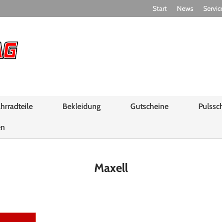
Start
News
Servic
hrradteile
Bekleidung
Gutscheine
Pulssc
en
Maxell