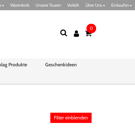
e
Warenkorb
Unsere Touren
Verleih
Über Uns
Einkaufen
0
hlag Produkte
Geschenkideen
Filter einblenden