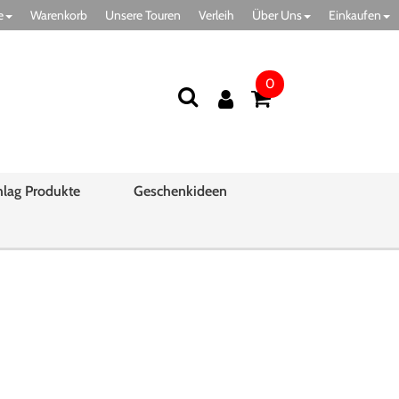
e
Warenkorb
Unsere Touren
Verleih
Über Uns
Einkaufen
0
hlag Produkte
Geschenkideen