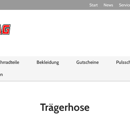
Start
News
Servic
hrradteile
Bekleidung
Gutscheine
Pulssc
en
Trägerhose